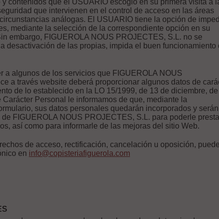
ño y contenidos que el USUARIO escogió en su primera visita a l
eguridad que intervienen en el control de acceso en las áreas
os circunstancias análogas. El USUARIO tiene la opción de imped
es, mediante la selección de la correspondiente opción en su
 Sin embargo, FIGUEROLA NOUS PROJECTES, S.L. no se
la desactivación de las propias, impida el buen funcionamiento
er a algunos de los servicios que FIGUEROLA NOUS
e a través website deberá proporcionar algunos datos de cará
nto de lo establecido en la LO 15/1999, de 13 de diciembre, de
 Carácter Personal le informamos de que, mediante la
rmulario, sus datos personales quedarán incorporados y serán
ros de FIGUEROLA NOUS PROJECTES, S.L. para poderle presta
ios, así como para informarle de las mejoras del sitio Web.
rechos de acceso, rectificación, cancelación u oposición, puede
rónico en
info@copisteriafiguerola.com
ES