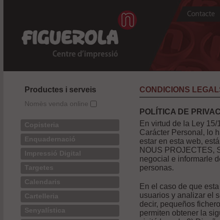
Productes i serveis
CONDICIONS LEGAL
Nomès venda online
POLÍTICA DE PRIVAC
En virtud de la Ley 15
Copisteria
Carácter Personal, lo
Enquadernació
estar en esta web, es
NOUS PROJECTES, S.L. L
Impressió Digital
negocial e informarle d
personas.
Targetes
Calendaris
En el caso de que esta 
usuarios y analizar el 
Cartelleria
decir, pequeños fiche
Senyalística
permiten obtener la sig