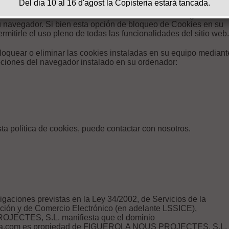
 la posibilidad derechazar el tratamiento de tales datos o
 el usode Cookies mediante la selección de la configuración
su navegador. Si bien esta opción de bloqueo de Cookies en su
itirle el uso pleno de todas las funcionalidades del sitio web.
bloquear o eliminar las cookies instaladas en su equipo mediant
pciones del navegador instalado en su ordenador:
ta política de cookies, puede contactar con nosotros.
igaciones previstas en la Ley 34/2002, de Servicios de la
ción y de Comercio Electrónico (en adelante LSSICE),
ECTES, S.L. manifiesta que el dominio
rola.com es propiedad de FIGUEROLA NOUS PROJECTES, S.L.