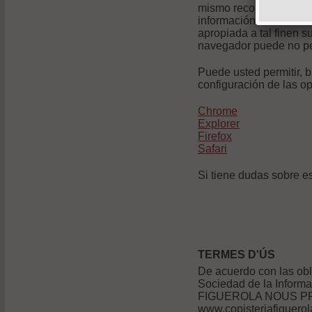
mismo reconoce conocer
información rechazando
apropiada a tal finen 
navegador puede no perm
Puede usted permitir, 
configuración de las o
Chrome
Explorer
Firefox
Safari
Si tiene dudas sobre es
TERMES D'ÚS
De acuerdo con las obl
Sociedad de la Informa
FIGUEROLA NOUS PROJ
www.copisteriafigue