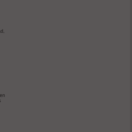
d,
 en
s