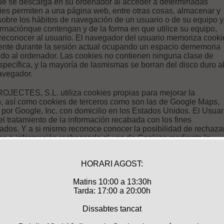
ue se descarga en su ordenador al acceder a determinadas
es permiten a una página web, entre otras cosas, almacenar y
sobre los hábitos de navegación de un usuario o de su equipo y
rmaciónque contengan y de la forma en que utilice su equipo,
 reconocer al usuario. El navegador del usuario memoriza cooki
mente durante la sesión actual ocupando un espacio dememoria
do al ordenador. Las cookies no contienen ninguna clase de
pecífica, y la mayoría de lasmismas se borran del disco duro a
navegador.
CTES, S.L. utiliza cookies propias para mejorar la
o, así como cookies de terceros como son las de Google Maps,
 por Google, Inc. con domicilio en los Estados Unidos. El Usuar
l tratamiento de la información recabada con los fines
dos. Y a si mismo reconoce conocer la posibilidad de rechazar
tos o información rechazando el uso de Cookies mediante la
ración apropiada a tal fin en su navegador.
: Para el mantenimiento de sesiones de usuario entre diferente
vadas o de autogestión facilitadas.
mplementos externos: Esta web hace uso de Google Maps par
 geográficas (nuestra empresa).
samente, por la utilización de este sitio web, el tratamiento de 
n la forma y con los fines anteriormente mencionados. Y a si