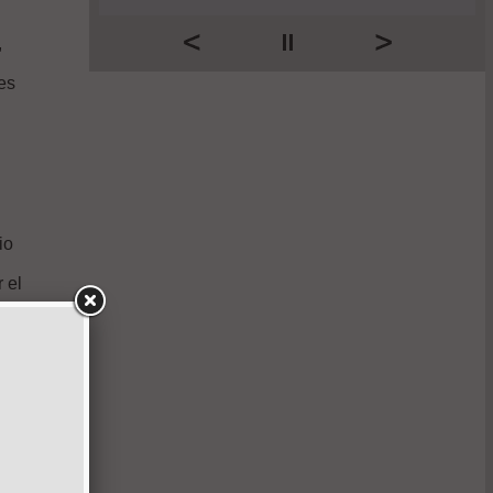
,
es
l
io
 el
s
a
la