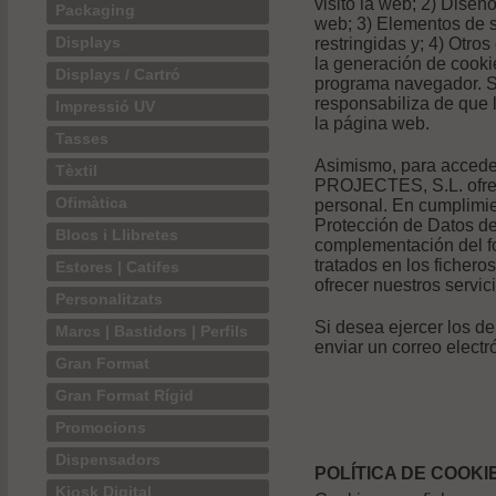
visitó la web; 2) Dise
Packaging
web; 3) Elementos de s
Displays
restringidas y; 4) Otr
la generación de cooki
Displays / Cartró
programa navegador.
responsabiliza de que 
Impressió UV
la página web.
Tasses
Asimismo, para acced
Tèxtil
PROJECTES, S.L. ofrec
Ofimàtica
personal. En cumplimie
Protección de Datos de
Blocs i Llibretes
complementación del fo
tratados en los fiche
Estores | Catifes
ofrecer nuestros servic
Personalitzats
Si desea ejercer los de
Marcs | Bastidors | Perfils
enviar un correo elect
Gran Format
Gran Format Rígid
Promocions
Dispensadors
POLÍTICA DE COOKI
Kiosk Digital