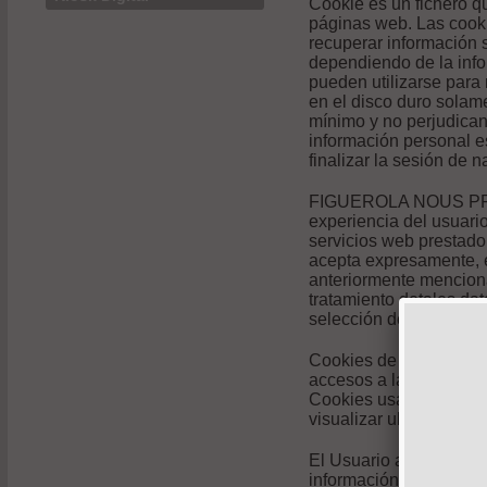
Cookie es un fichero q
páginas web. Las cooki
recuperar información 
dependiendo de la info
pueden utilizarse para
en el disco duro sola
mínimo y no perjudican
información personal es
finalizar la sesión de 
FIGUEROLA NOUS PROJE
experiencia del usuari
servicios web prestado
acepta expresamente, e
anteriormente menciona
tratamiento detales da
selección de la configu
Cookies de uso interno
accesos a las áreas pri
Cookies usadas por co
visualizar ubicaciones
El Usuario acepta expre
información recabada e