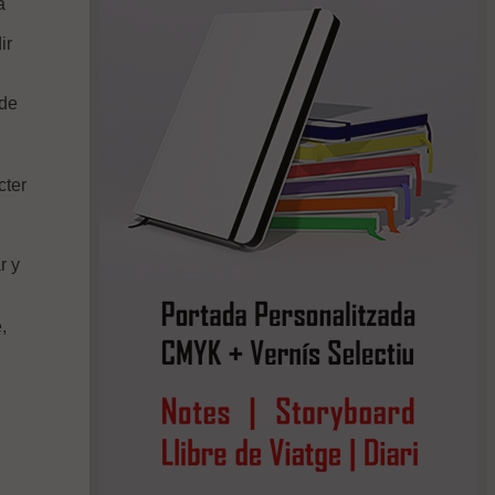
a
ir
 de
cter
r y
,