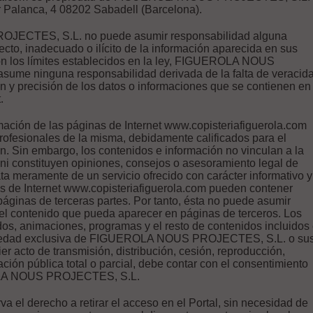
r Palanca, 4 08202 Sabadell (Barcelona).
ECTES, S.L. no puede asumir responsabilidad alguna
ecto, inadecuado o ilícito de la información aparecida en sus
on los límites establecidos en la ley, FIGUEROLA NOUS
ume ninguna responsabilidad derivada de la falta de veracida
ón y precisión de los datos o informaciones que se contienen en
.
mación de las páginas de Internet www.copisteriafiguerola.com
rofesionales de la misma, debidamente calificados para el
ón. Sin embargo, los contenidos e información no vinculan a la
i constituyen opiniones, consejos o asesoramiento legal de
ata meramente de un servicio ofrecido con carácter informativo y
as de Internet www.copisteriafiguerola.com pueden contener
 páginas de terceras partes. Por tanto, ésta no puede asumir
el contenido que pueda aparecer en páginas de terceros. Los
dos, animaciones, programas y el resto de contenidos incluidos
piedad exclusiva de FIGUEROLA NOUS PROJECTES, S.L. o su
r acto de transmisión, distribución, cesión, reproducción,
ión pública total o parcial, debe contar con el consentimiento
LA NOUS PROJECTES, S.L.
a el derecho a retirar el acceso en el Portal, sin necesidad de