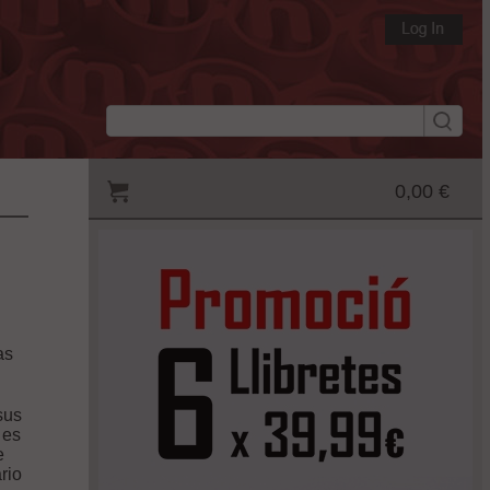
0,00 €
as
sus
 es
e
rio