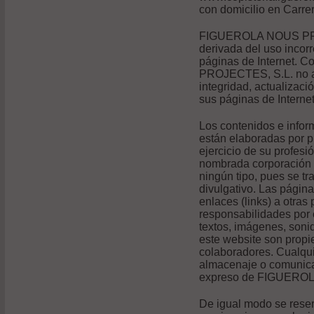
con domicilio en Carre
FIGUEROLA NOUS PROJ
derivada del uso incorr
páginas de Internet. C
PROJECTES, S.L. no as
integridad, actualizaci
sus páginas de Internet
Los contenidos e infor
están elaboradas por p
ejercicio de su profesi
nombrada corporación n
ningún tipo, pues se tr
divulgativo. Las págin
enlaces (links) a otras
responsabilidades por 
textos, imágenes, soni
este website son pro
colaboradores. Cualquie
almacenaje o comunicac
expreso de FIGUERO
De igual modo se reserv