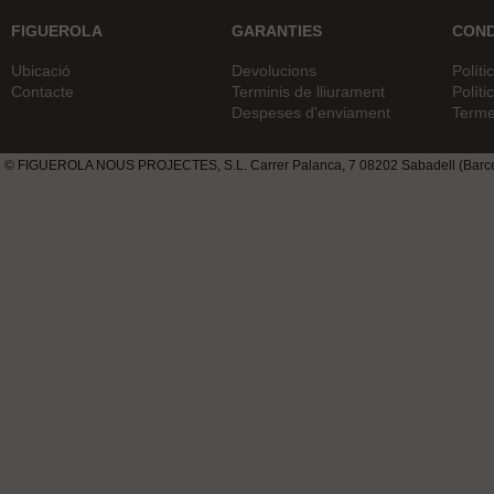
FIGUEROLA
GARANTIES
COND
Ubicació
Devolucions
Políti
Contacte
Terminis de lliurament
Políti
Despeses d'enviament
Terme
© FIGUEROLA NOUS PROJECTES, S.L. Carrer Palanca, 7 08202 Sabadell (Barcel