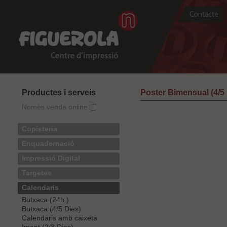
Productes i serveis
Poster Bimensual (4/5 
Nomès venda online
Copisteria
Enquadernació
Impressió Digital
Targetes
Calendaris
Butxaca (24h.)
Butxaca (4/5 Dies)
Calendaris amb caixeta