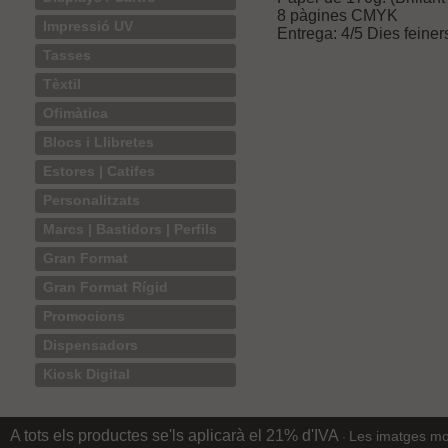
8 pàgines CMYK
Impressió UV
Entrega: 4/5 Dies feiner
Tasses
Tèxtil
Ofimàtica
Blocs i Llibretes
Estores | Catifes
Personalitzats
Marcs | Bastidors | Perfils
Gran Format
Gran Format Rígid
Promocions
Dispensadors
Kiosk Digital
A tots els productes se'ls aplicarà el 21% d'IVA
Les imatges mos
·