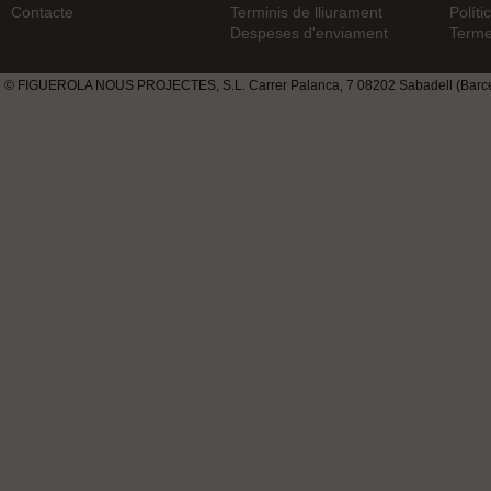
Contacte
Terminis de lliurament
Políti
Despeses d'enviament
Terme
© FIGUEROLA NOUS PROJECTES, S.L. Carrer Palanca, 7 08202 Sabadell (Barcel