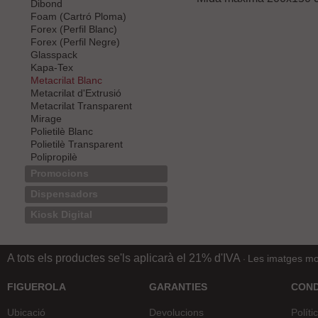
Dibond
Foam (Cartró Ploma)
Forex (Perfil Blanc)
Forex (Perfil Negre)
Glasspack
Kapa-Tex
Metacrilat Blanc
Metacrilat d'Extrusió
Metacrilat Transparent
Mirage
Polietilè Blanc
Polietilè Transparent
Polipropilè
Promocions
Dispensadors
Kiosk Digital
A tots els productes se'ls aplicarà el 21% d'IVA
Les imatges mos
·
FIGUEROLA
GARANTIES
COND
Ubicació
Devolucions
Políti