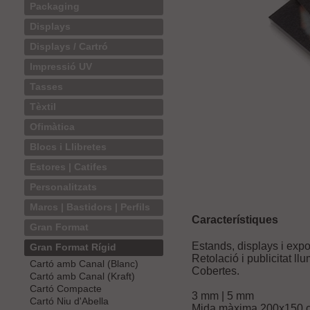
Packaging
Displays
Displays / Cartró
Impressió UV
Tasses
Tèxtil
Ofimàtica
Blocs i Llibretes
Estores | Catifes
Personalitzats
Marcs | Bastidors | Perfils
Característiques
Gran Format
Estands, displays i expo
Gran Format Rígid
Retolació i publicitat ll
Cartó amb Canal (Blanc)
Cobertes.
Cartó amb Canal (Kraft)
Cartó Compacte
3 mm | 5 mm
Cartó Niu d'Abella
Mida màxima 200x150 