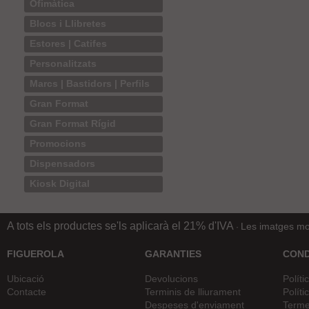
Ofimàtica
Blocs i Llibretes
Estores | Catifes
Personalitzats
Marcs | Bastidors | Perfils
Gran Format
Gran Format Rígid
Promocions
Dispensadors
Kiosk Digital
A tots els productes se'ls aplicarà el 21% d'IVA
Les imatges mos
·
FIGUEROLA
GARANTIES
COND
Ubicació
Devolucions
Políti
Contacte
Terminis de lliurament
Políti
Despeses d'enviament
Terme