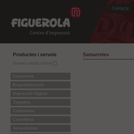
Productes i serveis
Samarretes
Nomès venda online
Copisteria
Enquadernació
Impressió Digital
Targetes
Calendaris
Cartelleria
Senyalística