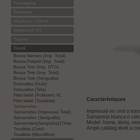
Packaging
Displays
Displays / Cartró
Impressió UV
Tasses
Tèxtil
Bossa Nanses (Imp. Total)
Bossa Polipell (Imp. Total)
Bossa Tote (Imp. DTG)
Bossa Tote (Imp. Total)
Bossa Tote (Serigrafia)
Estovalles (Hule)
Estovalles (Tela)
Pitet bebè (Polièster) XL
Característiques
Pitet bebè (Tovallola)
Samarretes
Impressió en vinil o tran
Samarretes (Impressió Total)
Samarreta blanca o colo
Samarretes (Serigrafia)
Model: home, dona, nen
Samarretes(Serigrafía)1Tinta
Ampli catàleg tèxtil a co
Tovallola (Cotó)
Tovallola (Microfibra)